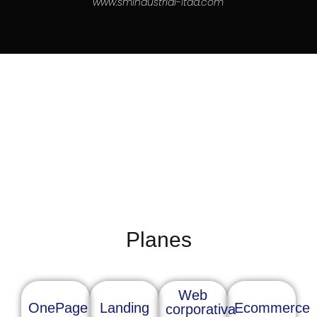
www.smindustrial-ltda.com
Planes
Web
OnePage
Landing
Ecommerce
corporativa