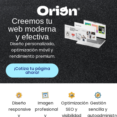
Creemos tu
web moderna
y efectiva
Diseño personalizado,
optimización móvil y
rendimiento premium.
¡Cotiza tu página
ahora!
Diseño
Imagen
Optimización
Gestión
responsive
profesional
SEO y
sencilla y
y
y
visibilidad
autoadministr