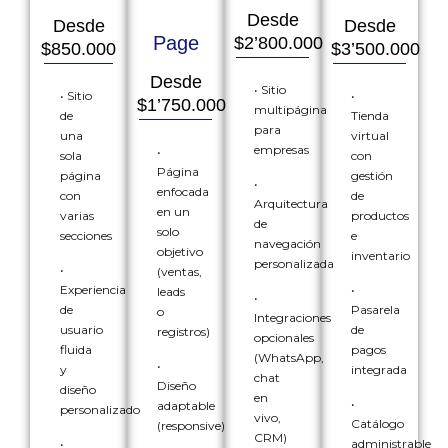
Desde
Desde
Desde
Page
$2’800.000
$850.000
$3’500.000
Desde
• Sitio
• Sitio
•
$1’750.000
multipágina
de
Tienda
para
una
virtual
empresas
•
sola
con
Página
página
gestión
•
enfocada
con
de
Arquitectura
en un
varias
productos
de
solo
secciones
e
navegación
objetivo
inventario
personalizada
•
(ventas,
Experiencia
•
leads
•
de
Pasarela
o
Integraciones
usuario
de
registros)
opcionales
fluida
pagos
(WhatsApp,
•
y
integrada
chat
Diseño
diseño
en
•
adaptable
personalizado
vivo,
Catálogo
(responsive)
CRM)
•
administrable