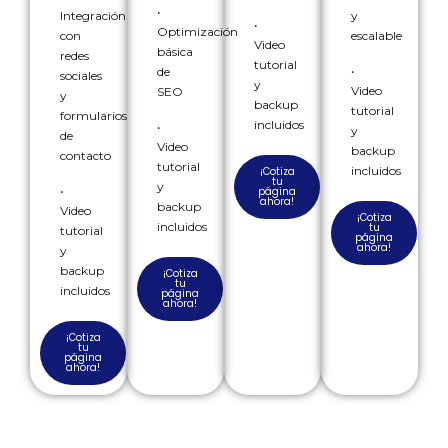
•
Integración
y
•
Optimización
con
escalable
Video
básica
redes
tutorial
•
de
sociales
y
Video
SEO
y
backup
tutorial
formularios
incluidos
•
y
de
Video
backup
contacto
tutorial
incluidos
¡Cotiza
tu
y
•
página
ahora!
backup
Video
¡Cotiza
incluidos
tu
tutorial
página
ahora!
y
backup
¡Cotiza
tu
incluidos
página
ahora!
¡Cotiza
tu
página
ahora!