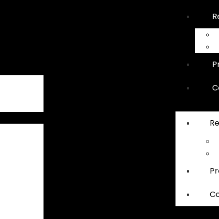
R
P
C
Re
Pr
Co